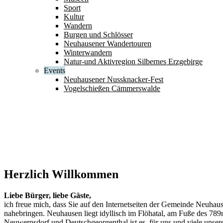
Sport
Kultur
Wandern
Burgen und Schlösser
Neuhausener Wandertouren
Winterwandern
Natur-und Aktivregion Silbernes Erzgebirge
Events
Neuhausener Nussknacker-Fest
Vogelschießen Cämmerswalde
Herzlich Willkommen
Liebe Bürger, liebe Gäste,
ich freue mich, dass Sie auf den Internetseiten der Gemeinde Neuha
nahebringen. Neuhausen liegt idyllisch im Flöhatal, am Fuße des 7
Neuwernsdorf und Deutschgeorgenthal ist es, für uns und viele unser