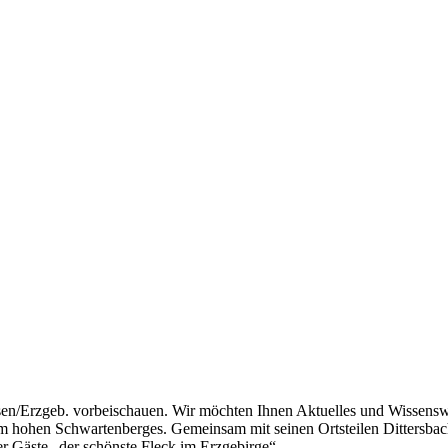
usen/Erzgeb. vorbeischauen. Wir möchten Ihnen Aktuelles und Wissens
89m hohen Schwartenberges. Gemeinsam mit seinen Ortsteilen Ditters
er Gäste „der schönste Fleck im Erzgebirge“.