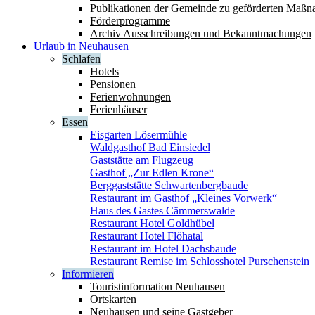
Publikationen der Gemeinde zu geförderten Maß
Förderprogramme
Archiv Ausschreibungen und Bekanntmachungen
Urlaub in Neuhausen
Schlafen
Hotels
Pensionen
Ferienwohnungen
Ferienhäuser
Essen
Eisgarten Lösermühle
Waldgasthof Bad Einsiedel
Gaststätte am Flugzeug
Gasthof „Zur Edlen Krone“
Berggaststätte Schwartenbergbaude
Restaurant im Gasthof „Kleines Vorwerk“
Haus des Gastes Cämmerswalde
Restaurant Hotel Goldhübel
Restaurant Hotel Flöhatal
Restaurant im Hotel Dachsbaude
Restaurant Remise im Schlosshotel Purschenstein
Informieren
Touristinformation Neuhausen
Ortskarten
Neuhausen und seine Gastgeber