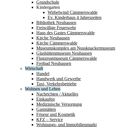
Grundschule
Kindergarten
Wirbelwind Cämmerswalde
Ev. Kinderhaus 4 Jahreszeiten
Bibliothek Neuhausen
Freiwillige Feuerwehr
Haus des Gastes Cämmerswalde
Kirche Neuhausen
Kirche Cämmerswalde
Museumskomplex am Nussknackermuseum
Glashüttenmuseum Neuhausen
Flugzeugmuseum Cämmerswalde
Freibad Neuhausen
Wirtschaft
Handel
Handwerk und Gewerbe
Taxi, Verkehrsbetriebe
Wohnen und Leben
Nachrichten / Aktuelles
Einkaufen
Medizinische Versorgung
Gaststätten
Friseur und Kosmetik
KFZ – Service
Wohnungs- und Immobilienmarkt