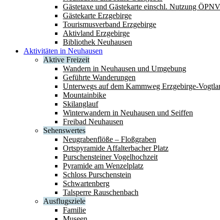
Gästetaxe und Gästekarte einschl. Nutzung ÖPN
Gästekarte Erzgebirge
Tourismusverband Erzgebirge
Aktivland Erzgebirge
Bibliothek Neuhausen
Aktivitäten in Neuhausen
Aktive Freizeit
Wandern in Neuhausen und Umgebung
Geführte Wanderungen
Unterwegs auf dem Kammweg Erzgebirge-Vogtla
Mountainbike
Skilanglauf
Winterwandern in Neuhausen und Seiffen
Freibad Neuhausen
Sehenswertes
Neugrabenflöße – Floßgraben
Ortspyramide Affalterbacher Platz
Purschensteiner Vogelhochzeit
Pyramide am Wenzelplatz
Schloss Purschenstein
Schwartenberg
Talsperre Rauschenbach
Ausflugsziele
Familie
Museen