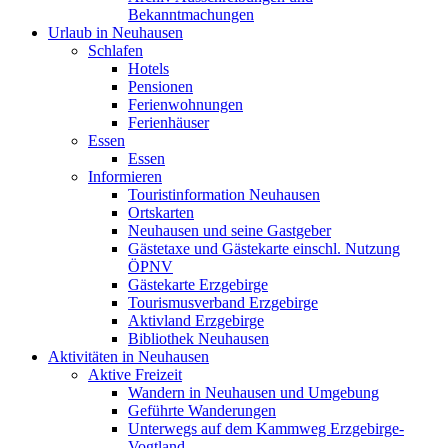
Bekanntmachungen
Urlaub in Neuhausen
Schlafen
Hotels
Pensionen
Ferienwohnungen
Ferienhäuser
Essen
Essen
Informieren
Touristinformation Neuhausen
Ortskarten
Neuhausen und seine Gastgeber
Gästetaxe und Gästekarte einschl. Nutzung
ÖPNV
Gästekarte Erzgebirge
Tourismusverband Erzgebirge
Aktivland Erzgebirge
Bibliothek Neuhausen
Aktivitäten in Neuhausen
Aktive Freizeit
Wandern in Neuhausen und Umgebung
Geführte Wanderungen
Unterwegs auf dem Kammweg Erzgebirge-
Vogtland