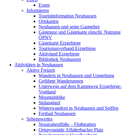
Essen
Informieren
Touristinformation Neuhausen
Ortskarten
Neuhausen und seine Gastgeber
Gästetaxe und Gästekarte einschl. Nutzung
ÖPNV
Gästekarte Erzgebirge
Tourismusverband Erzgebirge
Aktivland Erzgebirge
Bibliothek Neuhausen
Aktivitäten in Neuhausen
Aktive Freizeit
Wandern in Neuhausen und Umgebung
Geführte Wanderungen
Unterwegs auf dem Kammweg Erzgebirge-
Vogtland
Mountainbike
Skilanglauf
Winterwandern in Neuhausen und Seiffen
Freibad Neuhausen
Sehenswertes
Neugrabenflöße – Floßgraben
Ortspyramide Affalterbacher Platz