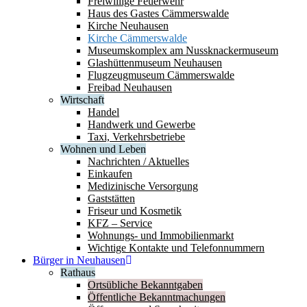
Freiwillige Feuerwehr
Haus des Gastes Cämmerswalde
Kirche Neuhausen
Kirche Cämmerswalde
Museumskomplex am Nussknackermuseum
Glashüttenmuseum Neuhausen
Flugzeugmuseum Cämmerswalde
Freibad Neuhausen
Wirtschaft
Handel
Handwerk und Gewerbe
Taxi, Verkehrsbetriebe
Wohnen und Leben
Nachrichten / Aktuelles
Einkaufen
Medizinische Versorgung
Gaststätten
Friseur und Kosmetik
KFZ – Service
Wohnungs- und Immobilienmarkt
Wichtige Kontakte und Telefonnummern
Bürger in Neuhausen
Rathaus
Ortsübliche Bekanntgaben
Öffentliche Bekanntmachungen