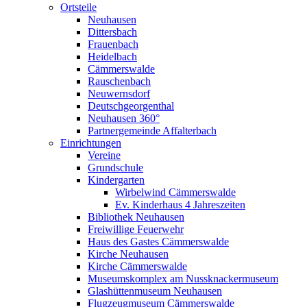
Ortsteile
Neuhausen
Dittersbach
Frauenbach
Heidelbach
Cämmerswalde
Rauschenbach
Neuwernsdorf
Deutschgeorgenthal
Neuhausen 360°
Partnergemeinde Affalterbach
Einrichtungen
Vereine
Grundschule
Kindergarten
Wirbelwind Cämmerswalde
Ev. Kinderhaus 4 Jahreszeiten
Bibliothek Neuhausen
Freiwillige Feuerwehr
Haus des Gastes Cämmerswalde
Kirche Neuhausen
Kirche Cämmerswalde
Museumskomplex am Nussknackermuseum
Glashüttenmuseum Neuhausen
Flugzeugmuseum Cämmerswalde