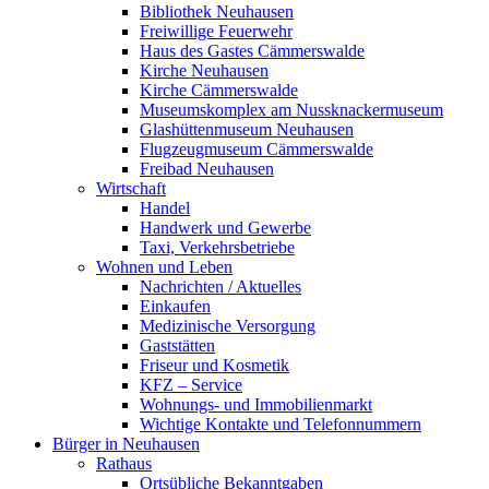
Bibliothek Neuhausen
Freiwillige Feuerwehr
Haus des Gastes Cämmerswalde
Kirche Neuhausen
Kirche Cämmerswalde
Museumskomplex am Nussknackermuseum
Glashüttenmuseum Neuhausen
Flugzeugmuseum Cämmerswalde
Freibad Neuhausen
Wirtschaft
Handel
Handwerk und Gewerbe
Taxi, Verkehrsbetriebe
Wohnen und Leben
Nachrichten / Aktuelles
Einkaufen
Medizinische Versorgung
Gaststätten
Friseur und Kosmetik
KFZ – Service
Wohnungs- und Immobilienmarkt
Wichtige Kontakte und Telefonnummern
Bürger in Neuhausen
Rathaus
Ortsübliche Bekanntgaben