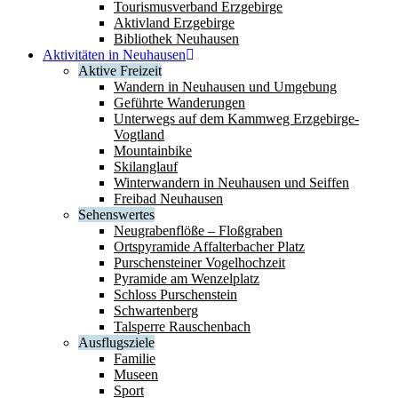
Tourismusverband Erzgebirge
Aktivland Erzgebirge
Bibliothek Neuhausen
Aktivitäten in Neuhausen
Aktive Freizeit
Wandern in Neuhausen und Umgebung
Geführte Wanderungen
Unterwegs auf dem Kammweg Erzgebirge-
Vogtland
Mountainbike
Skilanglauf
Winterwandern in Neuhausen und Seiffen
Freibad Neuhausen
Sehenswertes
Neugrabenflöße – Floßgraben
Ortspyramide Affalterbacher Platz
Purschensteiner Vogelhochzeit
Pyramide am Wenzelplatz
Schloss Purschenstein
Schwartenberg
Talsperre Rauschenbach
Ausflugsziele
Familie
Museen
Sport