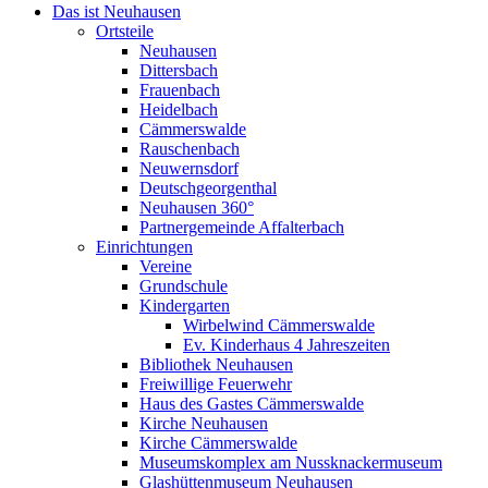
Das ist Neuhausen
Ortsteile
Neuhausen
Dittersbach
Frauenbach
Heidelbach
Cämmerswalde
Rauschenbach
Neuwernsdorf
Deutschgeorgenthal
Neuhausen 360°
Partnergemeinde Affalterbach
Einrichtungen
Vereine
Grundschule
Kindergarten
Wirbelwind Cämmerswalde
Ev. Kinderhaus 4 Jahreszeiten
Bibliothek Neuhausen
Freiwillige Feuerwehr
Haus des Gastes Cämmerswalde
Kirche Neuhausen
Kirche Cämmerswalde
Museumskomplex am Nussknackermuseum
Glashüttenmuseum Neuhausen