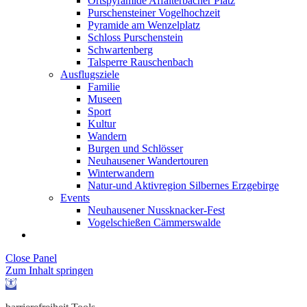
Ortspyramide Affalterbacher Platz
Purschensteiner Vogelhochzeit
Pyramide am Wenzelplatz
Schloss Purschenstein
Schwartenberg
Talsperre Rauschenbach
Ausflugsziele
Familie
Museen
Sport
Kultur
Wandern
Burgen und Schlösser
Neuhausener Wandertouren
Winterwandern
Natur-und Aktivregion Silbernes Erzgebirge
Events
Neuhausener Nussknacker-Fest
Vogelschießen Cämmerswalde
Close Panel
Zum Inhalt springen
Werkzeugleiste
öffnen