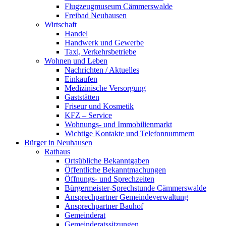
Flugzeugmuseum Cämmerswalde
Freibad Neuhausen
Wirtschaft
Handel
Handwerk und Gewerbe
Taxi, Verkehrsbetriebe
Wohnen und Leben
Nachrichten / Aktuelles
Einkaufen
Medizinische Versorgung
Gaststätten
Friseur und Kosmetik
KFZ – Service
Wohnungs- und Immobilienmarkt
Wichtige Kontakte und Telefonnummern
Bürger in Neuhausen
Rathaus
Ortsübliche Bekanntgaben
Öffentliche Bekanntmachungen
Öffnungs- und Sprechzeiten
Bürgermeister-Sprechstunde Cämmerswalde
Ansprechpartner Gemeindeverwaltung
Ansprechpartner Bauhof
Gemeinderat
Gemeinderatssitzungen