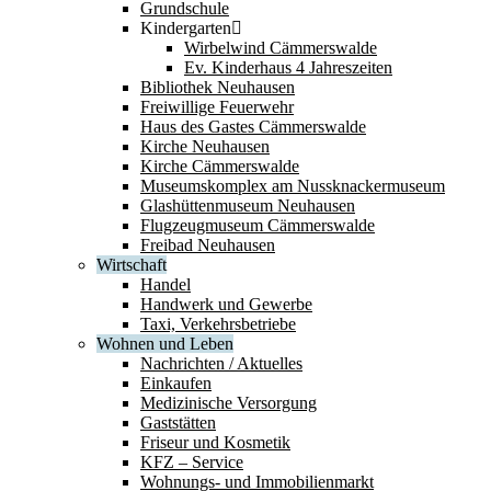
Grundschule
Kindergarten
Wirbelwind Cämmerswalde
Ev. Kinderhaus 4 Jahreszeiten
Bibliothek Neuhausen
Freiwillige Feuerwehr
Haus des Gastes Cämmerswalde
Kirche Neuhausen
Kirche Cämmerswalde
Museumskomplex am Nussknackermuseum
Glashüttenmuseum Neuhausen
Flugzeugmuseum Cämmerswalde
Freibad Neuhausen
Wirtschaft
Handel
Handwerk und Gewerbe
Taxi, Verkehrsbetriebe
Wohnen und Leben
Nachrichten / Aktuelles
Einkaufen
Medizinische Versorgung
Gaststätten
Friseur und Kosmetik
KFZ – Service
Wohnungs- und Immobilienmarkt