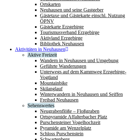
Ortskarten
Neuhausen und seine Gastgeber
Gästetaxe und Gästekarte einschl. Nutzung
ÖPNV
Gästekarte Erzgebirge
Tourismusverband Erzgebirge
Aktivland Erzgebirge
Bibliothek Neuhausen
Aktivitäten in Neuhausen
Aktive Freizeit
Wandern in Neuhausen und Umgebung
Geführte Wanderungen
Unterwegs auf dem Kammweg Erzgebirge-
Vogtland
Mountainbike
Skilanglauf
Winterwandern in Neuhausen und Seiffen
Freibad Neuhausen
Sehenswertes
Neugrabenflöße – Floßgraben
Ortspyramide Affalterbacher Platz
Purschensteiner Vogelhochzeit
Pyramide am Wenzelplatz
Schloss Purschenstein
Schwartenberg