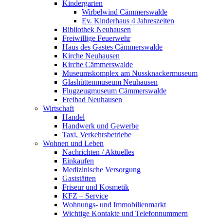
Kindergarten
Wirbelwind Cämmerswalde
Ev. Kinderhaus 4 Jahreszeiten
Bibliothek Neuhausen
Freiwillige Feuerwehr
Haus des Gastes Cämmerswalde
Kirche Neuhausen
Kirche Cämmerswalde
Museumskomplex am Nussknackermuseum
Glashüttenmuseum Neuhausen
Flugzeugmuseum Cämmerswalde
Freibad Neuhausen
Wirtschaft
Handel
Handwerk und Gewerbe
Taxi, Verkehrsbetriebe
Wohnen und Leben
Nachrichten / Aktuelles
Einkaufen
Medizinische Versorgung
Gaststätten
Friseur und Kosmetik
KFZ – Service
Wohnungs- und Immobilienmarkt
Wichtige Kontakte und Telefonnummern