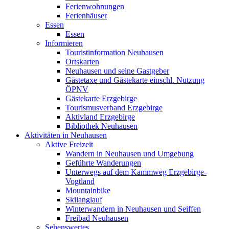
Ferienwohnungen
Ferienhäuser
Essen
Essen
Informieren
Touristinformation Neuhausen
Ortskarten
Neuhausen und seine Gastgeber
Gästetaxe und Gästekarte einschl. Nutzung
ÖPNV
Gästekarte Erzgebirge
Tourismusverband Erzgebirge
Aktivland Erzgebirge
Bibliothek Neuhausen
Aktivitäten in Neuhausen
Aktive Freizeit
Wandern in Neuhausen und Umgebung
Geführte Wanderungen
Unterwegs auf dem Kammweg Erzgebirge-
Vogtland
Mountainbike
Skilanglauf
Winterwandern in Neuhausen und Seiffen
Freibad Neuhausen
Sehenswertes