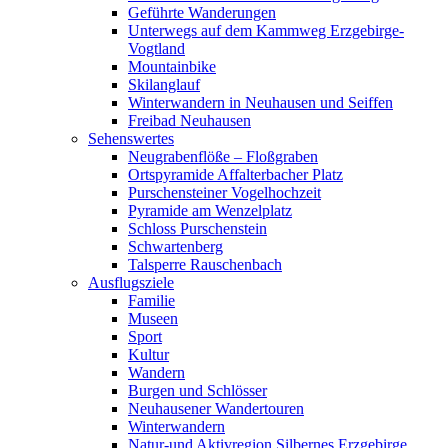
Geführte Wanderungen
Unterwegs auf dem Kammweg Erzgebirge-
Vogtland
Mountainbike
Skilanglauf
Winterwandern in Neuhausen und Seiffen
Freibad Neuhausen
Sehenswertes
Neugrabenflöße – Floßgraben
Ortspyramide Affalterbacher Platz
Purschensteiner Vogelhochzeit
Pyramide am Wenzelplatz
Schloss Purschenstein
Schwartenberg
Talsperre Rauschenbach
Ausflugsziele
Familie
Museen
Sport
Kultur
Wandern
Burgen und Schlösser
Neuhausener Wandertouren
Winterwandern
Natur-und Aktivregion Silbernes Erzgebirge