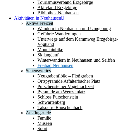
Tourismusverband Erzgebirge
Aktivland Erzgebirge
Bibliothek Neuhausen
Aktivitäten in Neuhausen
Aktive Freizeit
Wandern in Neuhausen und Umgebung
Geführte Wanderungen
Unterwegs auf dem Kammweg Erzgebirge-
Vogtland
Mountainbike
Skilanglauf
Winterwandern in Neuhausen und Seiffen
Freibad Neuhausen
Sehenswertes
Neugrabenflöße – Floßgraben
Ortspyramide Affalterbacher Platz
Purschensteiner Vogelhochzeit
Pyramide am Wenzelplatz
Schloss Purschenstein
Schwartenberg
Talsperre Rauschenbach
Ausflugsziele
Familie
Museen
Sport