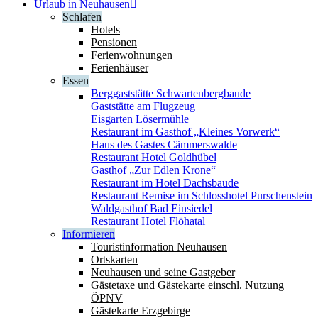
Urlaub in Neuhausen
Schlafen
Hotels
Pensionen
Ferienwohnungen
Ferienhäuser
Essen
Berggaststätte Schwartenbergbaude
Gaststätte am Flugzeug
Eisgarten Lösermühle
Restaurant im Gasthof „Kleines Vorwerk“
Haus des Gastes Cämmerswalde
Restaurant Hotel Goldhübel
Gasthof „Zur Edlen Krone“
Restaurant im Hotel Dachsbaude
Restaurant Remise im Schlosshotel Purschenstein
Waldgasthof Bad Einsiedel
Restaurant Hotel Flöhatal
Informieren
Touristinformation Neuhausen
Ortskarten
Neuhausen und seine Gastgeber
Gästetaxe und Gästekarte einschl. Nutzung
ÖPNV
Gästekarte Erzgebirge