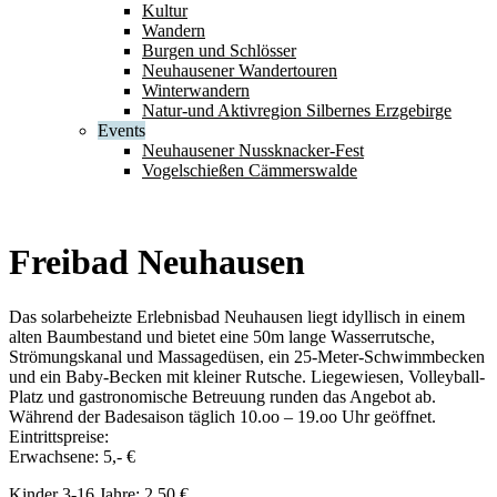
Kultur
Wandern
Burgen und Schlösser
Neuhausener Wandertouren
Winterwandern
Natur-und Aktivregion Silbernes Erzgebirge
Events
Neuhausener Nussknacker-Fest
Vogelschießen Cämmerswalde
Freibad Neuhausen
Das solarbeheizte Erlebnisbad Neuhausen liegt idyllisch in einem
alten Baumbestand und bietet eine 50m lange Wasserrutsche,
Strömungskanal und Massagedüsen, ein 25-Meter-Schwimmbecken
und ein Baby-Becken mit kleiner Rutsche. Liegewiesen, Volleyball-
Platz und gastronomische Betreuung runden das Angebot ab.
Während der Badesaison täglich 10.oo – 19.oo Uhr geöffnet.
Eintrittspreise:
Erwachsene: 5,- €
Kinder 3-16 Jahre: 2,50 €