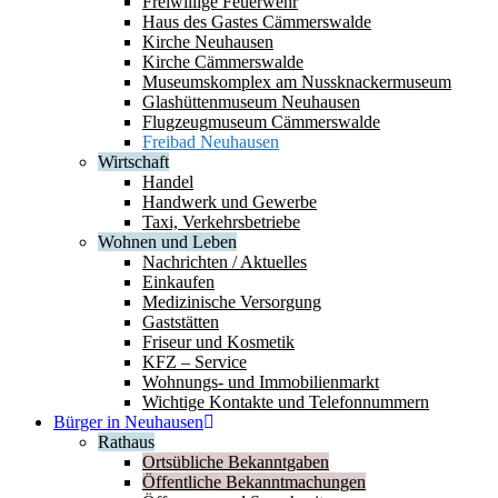
Freiwillige Feuerwehr
Haus des Gastes Cämmerswalde
Kirche Neuhausen
Kirche Cämmerswalde
Museumskomplex am Nussknackermuseum
Glashüttenmuseum Neuhausen
Flugzeugmuseum Cämmerswalde
Freibad Neuhausen
Wirtschaft
Handel
Handwerk und Gewerbe
Taxi, Verkehrsbetriebe
Wohnen und Leben
Nachrichten / Aktuelles
Einkaufen
Medizinische Versorgung
Gaststätten
Friseur und Kosmetik
KFZ – Service
Wohnungs- und Immobilienmarkt
Wichtige Kontakte und Telefonnummern
Bürger in Neuhausen
Rathaus
Ortsübliche Bekanntgaben
Öffentliche Bekanntmachungen