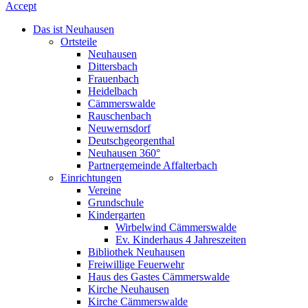
Accept
Das ist Neuhausen
Ortsteile
Neuhausen
Dittersbach
Frauenbach
Heidelbach
Cämmerswalde
Rauschenbach
Neuwernsdorf
Deutschgeorgenthal
Neuhausen 360°
Partnergemeinde Affalterbach
Einrichtungen
Vereine
Grundschule
Kindergarten
Wirbelwind Cämmerswalde
Ev. Kinderhaus 4 Jahreszeiten
Bibliothek Neuhausen
Freiwillige Feuerwehr
Haus des Gastes Cämmerswalde
Kirche Neuhausen
Kirche Cämmerswalde