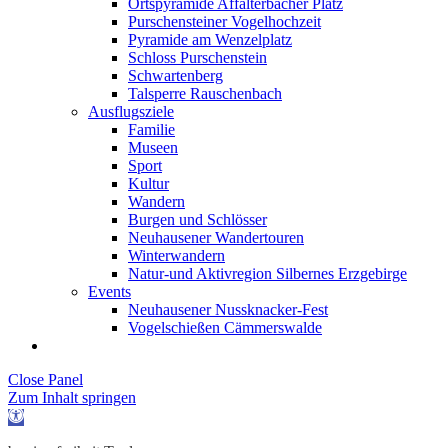
Ortspyramide Affalterbacher Platz
Purschensteiner Vogelhochzeit
Pyramide am Wenzelplatz
Schloss Purschenstein
Schwartenberg
Talsperre Rauschenbach
Ausflugsziele
Familie
Museen
Sport
Kultur
Wandern
Burgen und Schlösser
Neuhausener Wandertouren
Winterwandern
Natur-und Aktivregion Silbernes Erzgebirge
Events
Neuhausener Nussknacker-Fest
Vogelschießen Cämmerswalde
Close Panel
Zum Inhalt springen
Werkzeugleiste
öffnen