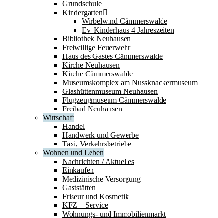
Grundschule
Kindergarten
Wirbelwind Cämmerswalde
Ev. Kinderhaus 4 Jahreszeiten
Bibliothek Neuhausen
Freiwillige Feuerwehr
Haus des Gastes Cämmerswalde
Kirche Neuhausen
Kirche Cämmerswalde
Museumskomplex am Nussknackermuseum
Glashüttenmuseum Neuhausen
Flugzeugmuseum Cämmerswalde
Freibad Neuhausen
Wirtschaft
Handel
Handwerk und Gewerbe
Taxi, Verkehrsbetriebe
Wohnen und Leben
Nachrichten / Aktuelles
Einkaufen
Medizinische Versorgung
Gaststätten
Friseur und Kosmetik
KFZ – Service
Wohnungs- und Immobilienmarkt