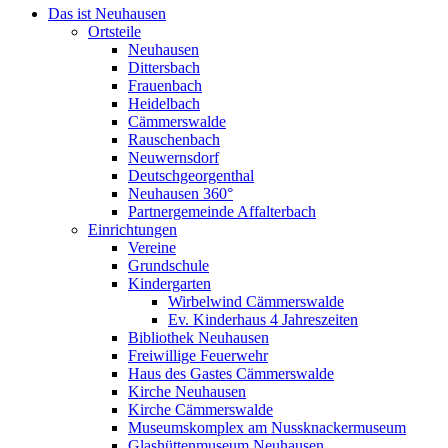
Das ist Neuhausen
Ortsteile
Neuhausen
Dittersbach
Frauenbach
Heidelbach
Cämmerswalde
Rauschenbach
Neuwernsdorf
Deutschgeorgenthal
Neuhausen 360°
Partnergemeinde Affalterbach
Einrichtungen
Vereine
Grundschule
Kindergarten
Wirbelwind Cämmerswalde
Ev. Kinderhaus 4 Jahreszeiten
Bibliothek Neuhausen
Freiwillige Feuerwehr
Haus des Gastes Cämmerswalde
Kirche Neuhausen
Kirche Cämmerswalde
Museumskomplex am Nussknackermuseum
Glashüttenmuseum Neuhausen