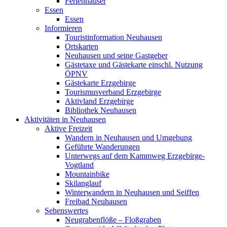
Ferienhäuser
Essen
Essen
Informieren
Touristinformation Neuhausen
Ortskarten
Neuhausen und seine Gastgeber
Gästetaxe und Gästekarte einschl. Nutzung
ÖPNV
Gästekarte Erzgebirge
Tourismusverband Erzgebirge
Aktivland Erzgebirge
Bibliothek Neuhausen
Aktivitäten in Neuhausen
Aktive Freizeit
Wandern in Neuhausen und Umgebung
Geführte Wanderungen
Unterwegs auf dem Kammweg Erzgebirge-
Vogtland
Mountainbike
Skilanglauf
Winterwandern in Neuhausen und Seiffen
Freibad Neuhausen
Sehenswertes
Neugrabenflöße – Floßgraben