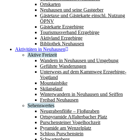
Ortskarten
Neuhausen und seine Gastgeber
Gästetaxe und Gästekarte einschl. Nutzung
ÖPNV
Gästekarte Erzgebirge
Tourismusverband Erzgebirge
Aktivland Erzgebirge
Bibliothek Neuhausen
Aktivitäten in Neuhausen
Aktive Freizeit
Wandern in Neuhausen und Umgebung
Geführte Wanderungen
Unterwegs auf dem Kammweg Erzgebirge-
Vogtland
Mountainbike
Skilanglauf
Winterwandern in Neuhausen und Seiffen
Freibad Neuhausen
Sehenswertes
Neugrabenflöße – Floßgraben
Ortspyramide Affalterbacher Platz
Purschensteiner Vogelhochzeit
Pyramide am Wenzelplatz
Schloss Purschenstein
Schwartenberg