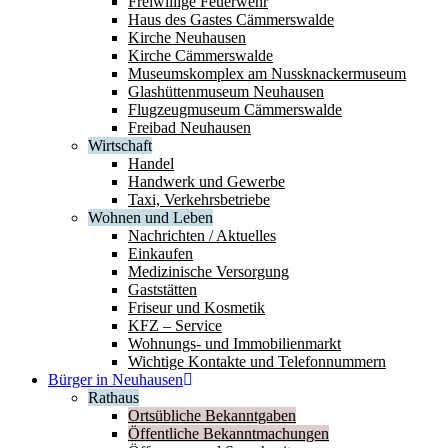
Freiwillige Feuerwehr
Haus des Gastes Cämmerswalde
Kirche Neuhausen
Kirche Cämmerswalde
Museumskomplex am Nussknackermuseum
Glashüttenmuseum Neuhausen
Flugzeugmuseum Cämmerswalde
Freibad Neuhausen
Wirtschaft
Handel
Handwerk und Gewerbe
Taxi, Verkehrsbetriebe
Wohnen und Leben
Nachrichten / Aktuelles
Einkaufen
Medizinische Versorgung
Gaststätten
Friseur und Kosmetik
KFZ – Service
Wohnungs- und Immobilienmarkt
Wichtige Kontakte und Telefonnummern
Bürger in Neuhausen
Rathaus
Ortsübliche Bekanntgaben
Öffentliche Bekanntmachungen