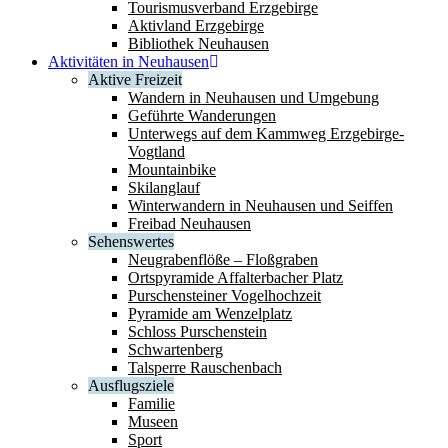
Tourismusverband Erzgebirge
Aktivland Erzgebirge
Bibliothek Neuhausen
Aktivitäten in Neuhausen
Aktive Freizeit
Wandern in Neuhausen und Umgebung
Geführte Wanderungen
Unterwegs auf dem Kammweg Erzgebirge-
Vogtland
Mountainbike
Skilanglauf
Winterwandern in Neuhausen und Seiffen
Freibad Neuhausen
Sehenswertes
Neugrabenflöße – Floßgraben
Ortspyramide Affalterbacher Platz
Purschensteiner Vogelhochzeit
Pyramide am Wenzelplatz
Schloss Purschenstein
Schwartenberg
Talsperre Rauschenbach
Ausflugsziele
Familie
Museen
Sport