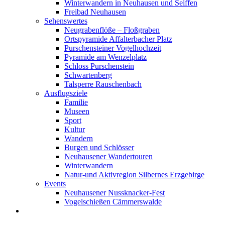
Winterwandern in Neuhausen und Seiffen
Freibad Neuhausen
Sehenswertes
Neugrabenflöße – Floßgraben
Ortspyramide Affalterbacher Platz
Purschensteiner Vogelhochzeit
Pyramide am Wenzelplatz
Schloss Purschenstein
Schwartenberg
Talsperre Rauschenbach
Ausflugsziele
Familie
Museen
Sport
Kultur
Wandern
Burgen und Schlösser
Neuhausener Wandertouren
Winterwandern
Natur-und Aktivregion Silbernes Erzgebirge
Events
Neuhausener Nussknacker-Fest
Vogelschießen Cämmerswalde