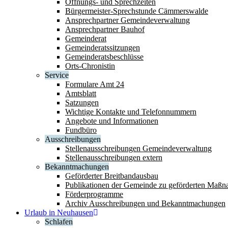
Öffnungs- und Sprechzeiten
Bürgermeister-Sprechstunde Cämmerswalde
Ansprechpartner Gemeindeverwaltung
Ansprechpartner Bauhof
Gemeinderat
Gemeinderatssitzungen
Gemeinderatsbeschlüsse
Orts-Chronistin
Service
Formulare Amt 24
Amtsblatt
Satzungen
Wichtige Kontakte und Telefonnummern
Angebote und Informationen
Fundbüro
Ausschreibungen
Stellenausschreibungen Gemeindeverwaltung
Stellenausschreibungen extern
Bekanntmachungen
Geförderter Breitbandausbau
Publikationen der Gemeinde zu geförderten Maß
Förderprogramme
Archiv Ausschreibungen und Bekanntmachungen
Urlaub in Neuhausen
Schlafen