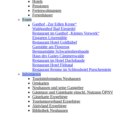
Hotels
Pensionen
Ferienwohnungen
Ferienhäuser
Essen
Gasthof „Zur Edlen Krone“
Waldgasthof Bad Einsiedel
Restaurant im Gasthof „Kleines Vorwerk“
Eisgarten Lösermühle
Restaurant Hotel Goldhübel
Gaststätte am Flugzeug
Berggaststätte Schwartenbergbaude
Haus des Gastes Cämmerswalde
Restaurant im Hotel Dachsbaude
Restaurant Hotel Flöhatal
Restaurant Remise im Schlosshotel Purschenstein
Informieren
Touristinformation Neuhausen
Ortskarten
Neuhausen und seine Gastgeber
Gästetaxe und Gästekarte einschl. Nutzung ÖPN
Gästekarte Erzgebirge
Tourismusverband Erzgebirge
Aktivland Erzgebirge
Bibliothek Neuhausen