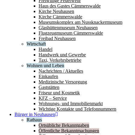
Freiwillige Feuerwehr
Haus des Gastes Cämmerswalde
Kirche Neuhausen
Kirche Cämmerswalde
Museumskomplex am Nussknackermuseum
Glashüttenmuseum Neuhausen
Flugzeugmuseum Cämmerswalde
Freibad Neuhausen
Wirtschaft
Handel
Handwerk und Gewerbe
Taxi, Verkehrsbetriebe
Wohnen und Leben
Nachrichten / Aktuelles
Einkaufen
Medizinische Versorgung
Gaststätten
Friseur und Kosmetik
KFZ – Service
Wohnungs- und Immobilienmarkt
Wichtige Kontakte und Telefonnummern
Bürger in Neuhausen
Rathaus
Ortsübliche Bekanntgaben
Öffentliche Bekanntmachungen