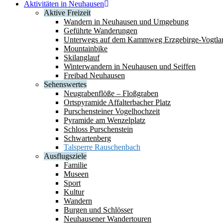
Aktivitäten in Neuhausen
Aktive Freizeit
Wandern in Neuhausen und Umgebung
Geführte Wanderungen
Unterwegs auf dem Kammweg Erzgebirge-Vogtla
Mountainbike
Skilanglauf
Winterwandern in Neuhausen und Seiffen
Freibad Neuhausen
Sehenswertes
Neugrabenflöße – Floßgraben
Ortspyramide Affalterbacher Platz
Purschensteiner Vogelhochzeit
Pyramide am Wenzelplatz
Schloss Purschenstein
Schwartenberg
Talsperre Rauschenbach
Ausflugsziele
Familie
Museen
Sport
Kultur
Wandern
Burgen und Schlösser
Neuhausener Wandertouren