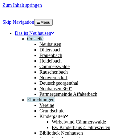
Zum Inhalt springen
Skip Navigation
Menu
Das ist Neuhausen
Ortsteile
Neuhausen
Dittersbach
Frauenbach
Heidelbach
Cämmerswalde
Rauschenbach
Neuwernsdorf
Deutschgeorgenthal
Neuhausen 360°
Partnergemeinde Affalterbach
Einrichtungen
Vereine
Grundschule
Kindergarten
Wirbelwind Cämmerswalde
Ev. Kinderhaus 4 Jahreszeiten
Bibliothek Neuhausen