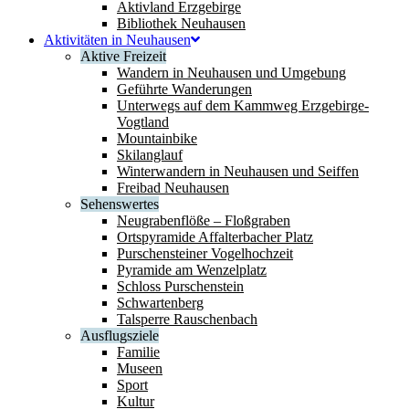
Aktivland Erzgebirge
Bibliothek Neuhausen
Aktivitäten in Neuhausen
Aktive Freizeit
Wandern in Neuhausen und Umgebung
Geführte Wanderungen
Unterwegs auf dem Kammweg Erzgebirge-
Vogtland
Mountainbike
Skilanglauf
Winterwandern in Neuhausen und Seiffen
Freibad Neuhausen
Sehenswertes
Neugrabenflöße – Floßgraben
Ortspyramide Affalterbacher Platz
Purschensteiner Vogelhochzeit
Pyramide am Wenzelplatz
Schloss Purschenstein
Schwartenberg
Talsperre Rauschenbach
Ausflugsziele
Familie
Museen
Sport
Kultur