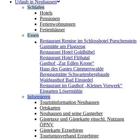
Urlaub in Neuhausen
Schlafen
Hotels
Pensionen
Ferienwohnungen
Ferienhäuser
Essen
Restaurant Remise im Schlosshotel Purschenstein
Gaststätte am Flugzeug
Restaurant Hotel Goldhübel
Restaurant Hotel Flöhatal
Gasthof „Zur Edlen Krone“
Haus des Gastes Cämmerswalde
Berggaststätte Schwartenbergbaude
Waldgasthof Bad Einsiedel
Restaurant im Gasthof „Kleines Vorwerk“
Eisgarten Lösermühle
Informieren
Touristinformation Neuhausen
Ortskarten
Neuhausen und seine Gastgeber
Gästetaxe und Gästekarte einschl. Nutzung
ÖPNV
Gästekarte Erzgebirge
Tourismusverband Erzgebirge