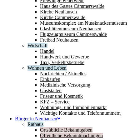
Freiwillige Feuerwehr
Haus des Gastes Cämmerswalde
Kirche Neuhausen
Kirche Cämmerswalde
Museumskomplex am Nussknackermuseum
Glashüttenmuseum Neuhausen
Flugzeugmuseum Cämmerswalde
Freibad Neuhausen
Wirtschaft
Handel
Handwerk und Gewerbe
Taxi, Verkehrsbetriebe
Wohnen und Leben
Nachrichten / Aktuelles
Einkaufen
Medizinische Versorgung
Gaststätten
Friseur und Kosmetik
KFZ – Service
Wohnungs- und Immobilienmarkt
Wichtige Kontakte und Telefonnummern
Bürger in Neuhausen
Rathaus
Ortsübliche Bekanntgaben
Öffentliche Bekanntmachungen