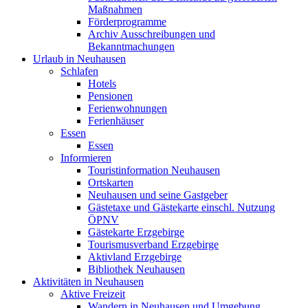
Maßnahmen
Förderprogramme
Archiv Ausschreibungen und
Bekanntmachungen
Urlaub in Neuhausen
Schlafen
Hotels
Pensionen
Ferienwohnungen
Ferienhäuser
Essen
Essen
Informieren
Touristinformation Neuhausen
Ortskarten
Neuhausen und seine Gastgeber
Gästetaxe und Gästekarte einschl. Nutzung
ÖPNV
Gästekarte Erzgebirge
Tourismusverband Erzgebirge
Aktivland Erzgebirge
Bibliothek Neuhausen
Aktivitäten in Neuhausen
Aktive Freizeit
Wandern in Neuhausen und Umgebung