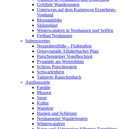
Geführte Wanderungen
Unterwegs auf dem Kammweg Erzgebirge-
Vogtland
Mountainbike
Skilanglauf
Winterwandern in Neuhausen und Seiffen
Freibad Neuhausen
Sehenswertes
Neugrabenflöße – Floßgraben
Ortspyramide Affalterbacher Platz
Purschensteiner Vogelhochzeit
Pyramide am Wenzelplatz
Schloss Purschenstein
Schwartenberg
Talsperre Rauschenbach
Ausflugsziele
Familie
Museen
Sport
Kultur
Wandern
Burgen und Schlösser
Neuhausener Wandertouren
Winterwandern
Natur-und Aktivregion Silbernes Erzgebirge