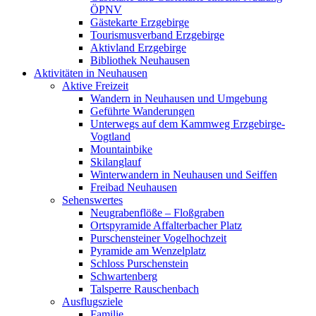
ÖPNV
Gästekarte Erzgebirge
Tourismusverband Erzgebirge
Aktivland Erzgebirge
Bibliothek Neuhausen
Aktivitäten in Neuhausen
Aktive Freizeit
Wandern in Neuhausen und Umgebung
Geführte Wanderungen
Unterwegs auf dem Kammweg Erzgebirge-
Vogtland
Mountainbike
Skilanglauf
Winterwandern in Neuhausen und Seiffen
Freibad Neuhausen
Sehenswertes
Neugrabenflöße – Floßgraben
Ortspyramide Affalterbacher Platz
Purschensteiner Vogelhochzeit
Pyramide am Wenzelplatz
Schloss Purschenstein
Schwartenberg
Talsperre Rauschenbach
Ausflugsziele
Familie