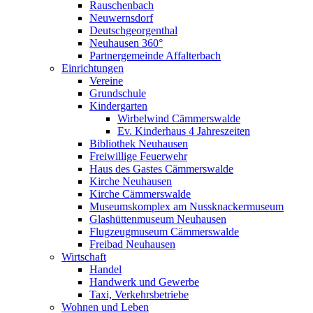
Rauschenbach
Neuwernsdorf
Deutschgeorgenthal
Neuhausen 360°
Partnergemeinde Affalterbach
Einrichtungen
Vereine
Grundschule
Kindergarten
Wirbelwind Cämmerswalde
Ev. Kinderhaus 4 Jahreszeiten
Bibliothek Neuhausen
Freiwillige Feuerwehr
Haus des Gastes Cämmerswalde
Kirche Neuhausen
Kirche Cämmerswalde
Museumskomplex am Nussknackermuseum
Glashüttenmuseum Neuhausen
Flugzeugmuseum Cämmerswalde
Freibad Neuhausen
Wirtschaft
Handel
Handwerk und Gewerbe
Taxi, Verkehrsbetriebe
Wohnen und Leben