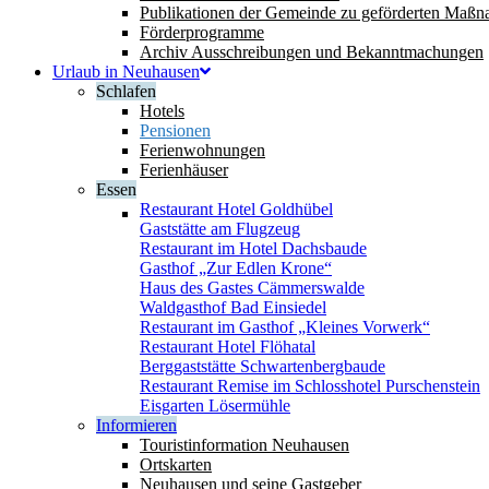
Publikationen der Gemeinde zu geförderten Maß
Förderprogramme
Archiv Ausschreibungen und Bekanntmachungen
Urlaub in Neuhausen
Schlafen
Hotels
Pensionen
Ferienwohnungen
Ferienhäuser
Essen
Restaurant Hotel Goldhübel
Gaststätte am Flugzeug
Restaurant im Hotel Dachsbaude
Gasthof „Zur Edlen Krone“
Haus des Gastes Cämmerswalde
Waldgasthof Bad Einsiedel
Restaurant im Gasthof „Kleines Vorwerk“
Restaurant Hotel Flöhatal
Berggaststätte Schwartenbergbaude
Restaurant Remise im Schlosshotel Purschenstein
Eisgarten Lösermühle
Informieren
Touristinformation Neuhausen
Ortskarten
Neuhausen und seine Gastgeber