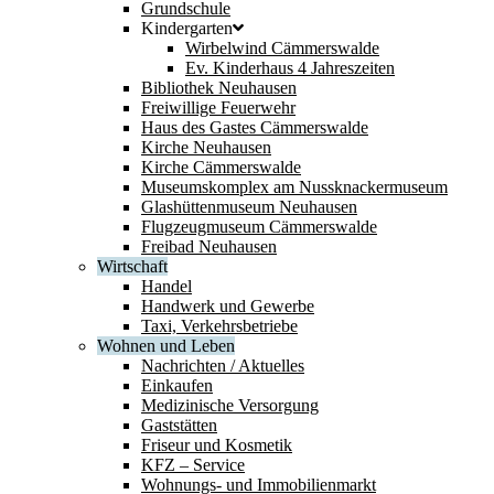
Grundschule
Kindergarten
Wirbelwind Cämmerswalde
Ev. Kinderhaus 4 Jahreszeiten
Bibliothek Neuhausen
Freiwillige Feuerwehr
Haus des Gastes Cämmerswalde
Kirche Neuhausen
Kirche Cämmerswalde
Museumskomplex am Nussknackermuseum
Glashüttenmuseum Neuhausen
Flugzeugmuseum Cämmerswalde
Freibad Neuhausen
Wirtschaft
Handel
Handwerk und Gewerbe
Taxi, Verkehrsbetriebe
Wohnen und Leben
Nachrichten / Aktuelles
Einkaufen
Medizinische Versorgung
Gaststätten
Friseur und Kosmetik
KFZ – Service
Wohnungs- und Immobilienmarkt