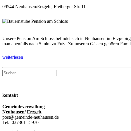
09544 Neuhausen/Erzgeb., Freiberger Str. 11
Unsere Pension Am Schloss befindet sich in Neuhausen im Erzgebirge
man ebenfalls nach 5 min. zu Fuß . Zu unseren Gästen gehören Famil
weiterlesen
Press
Escape
to
kontakt
close
the
Gemeindeverwaltung
search
Neuhausen/ Erzgeb.
panel.
post@gemeinde-neuhausen.de
Tel.: 037361 15970