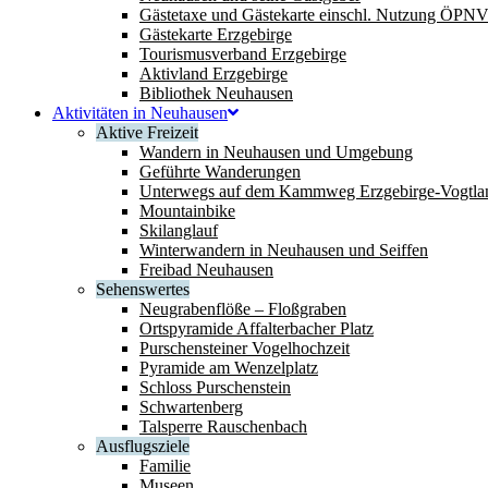
Gästetaxe und Gästekarte einschl. Nutzung ÖPN
Gästekarte Erzgebirge
Tourismusverband Erzgebirge
Aktivland Erzgebirge
Bibliothek Neuhausen
Aktivitäten in Neuhausen
Aktive Freizeit
Wandern in Neuhausen und Umgebung
Geführte Wanderungen
Unterwegs auf dem Kammweg Erzgebirge-Vogtla
Mountainbike
Skilanglauf
Winterwandern in Neuhausen und Seiffen
Freibad Neuhausen
Sehenswertes
Neugrabenflöße – Floßgraben
Ortspyramide Affalterbacher Platz
Purschensteiner Vogelhochzeit
Pyramide am Wenzelplatz
Schloss Purschenstein
Schwartenberg
Talsperre Rauschenbach
Ausflugsziele
Familie
Museen