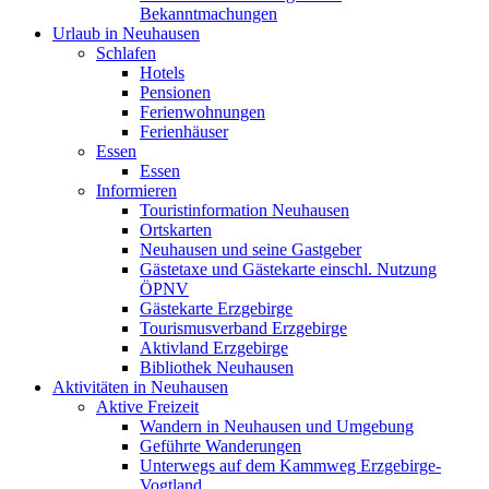
Bekanntmachungen
Urlaub in Neuhausen
Schlafen
Hotels
Pensionen
Ferienwohnungen
Ferienhäuser
Essen
Essen
Informieren
Touristinformation Neuhausen
Ortskarten
Neuhausen und seine Gastgeber
Gästetaxe und Gästekarte einschl. Nutzung
ÖPNV
Gästekarte Erzgebirge
Tourismusverband Erzgebirge
Aktivland Erzgebirge
Bibliothek Neuhausen
Aktivitäten in Neuhausen
Aktive Freizeit
Wandern in Neuhausen und Umgebung
Geführte Wanderungen
Unterwegs auf dem Kammweg Erzgebirge-
Vogtland