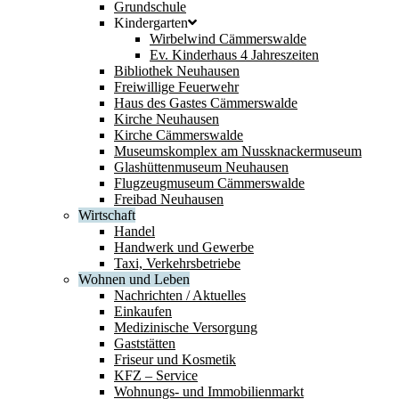
Grundschule
Kindergarten
Wirbelwind Cämmerswalde
Ev. Kinderhaus 4 Jahreszeiten
Bibliothek Neuhausen
Freiwillige Feuerwehr
Haus des Gastes Cämmerswalde
Kirche Neuhausen
Kirche Cämmerswalde
Museumskomplex am Nussknackermuseum
Glashüttenmuseum Neuhausen
Flugzeugmuseum Cämmerswalde
Freibad Neuhausen
Wirtschaft
Handel
Handwerk und Gewerbe
Taxi, Verkehrsbetriebe
Wohnen und Leben
Nachrichten / Aktuelles
Einkaufen
Medizinische Versorgung
Gaststätten
Friseur und Kosmetik
KFZ – Service
Wohnungs- und Immobilienmarkt