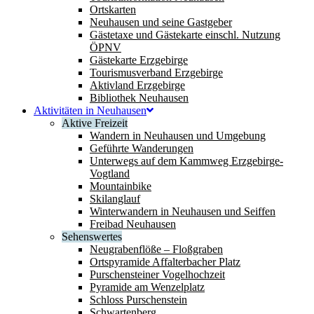
Ortskarten
Neuhausen und seine Gastgeber
Gästetaxe und Gästekarte einschl. Nutzung
ÖPNV
Gästekarte Erzgebirge
Tourismusverband Erzgebirge
Aktivland Erzgebirge
Bibliothek Neuhausen
Aktivitäten in Neuhausen
Aktive Freizeit
Wandern in Neuhausen und Umgebung
Geführte Wanderungen
Unterwegs auf dem Kammweg Erzgebirge-
Vogtland
Mountainbike
Skilanglauf
Winterwandern in Neuhausen und Seiffen
Freibad Neuhausen
Sehenswertes
Neugrabenflöße – Floßgraben
Ortspyramide Affalterbacher Platz
Purschensteiner Vogelhochzeit
Pyramide am Wenzelplatz
Schloss Purschenstein
Schwartenberg