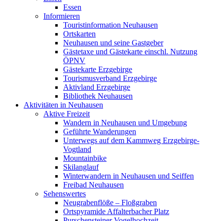
Essen
Informieren
Touristinformation Neuhausen
Ortskarten
Neuhausen und seine Gastgeber
Gästetaxe und Gästekarte einschl. Nutzung
ÖPNV
Gästekarte Erzgebirge
Tourismusverband Erzgebirge
Aktivland Erzgebirge
Bibliothek Neuhausen
Aktivitäten in Neuhausen
Aktive Freizeit
Wandern in Neuhausen und Umgebung
Geführte Wanderungen
Unterwegs auf dem Kammweg Erzgebirge-
Vogtland
Mountainbike
Skilanglauf
Winterwandern in Neuhausen und Seiffen
Freibad Neuhausen
Sehenswertes
Neugrabenflöße – Floßgraben
Ortspyramide Affalterbacher Platz
Purschensteiner Vogelhochzeit