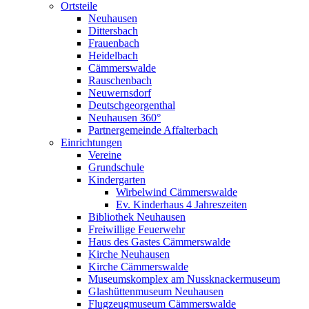
Ortsteile
Neuhausen
Dittersbach
Frauenbach
Heidelbach
Cämmerswalde
Rauschenbach
Neuwernsdorf
Deutschgeorgenthal
Neuhausen 360°
Partnergemeinde Affalterbach
Einrichtungen
Vereine
Grundschule
Kindergarten
Wirbelwind Cämmerswalde
Ev. Kinderhaus 4 Jahreszeiten
Bibliothek Neuhausen
Freiwillige Feuerwehr
Haus des Gastes Cämmerswalde
Kirche Neuhausen
Kirche Cämmerswalde
Museumskomplex am Nussknackermuseum
Glashüttenmuseum Neuhausen
Flugzeugmuseum Cämmerswalde