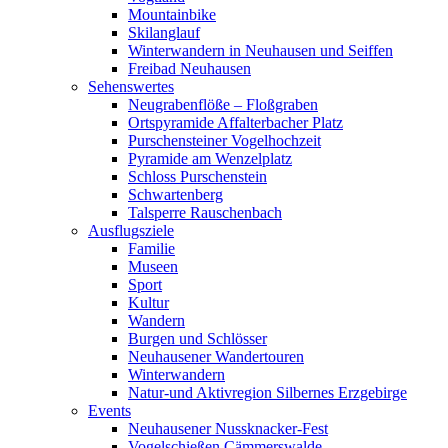
Mountainbike
Skilanglauf
Winterwandern in Neuhausen und Seiffen
Freibad Neuhausen
Sehenswertes
Neugrabenflöße – Floßgraben
Ortspyramide Affalterbacher Platz
Purschensteiner Vogelhochzeit
Pyramide am Wenzelplatz
Schloss Purschenstein
Schwartenberg
Talsperre Rauschenbach
Ausflugsziele
Familie
Museen
Sport
Kultur
Wandern
Burgen und Schlösser
Neuhausener Wandertouren
Winterwandern
Natur-und Aktivregion Silbernes Erzgebirge
Events
Neuhausener Nussknacker-Fest
Vogelschießen Cämmerswalde