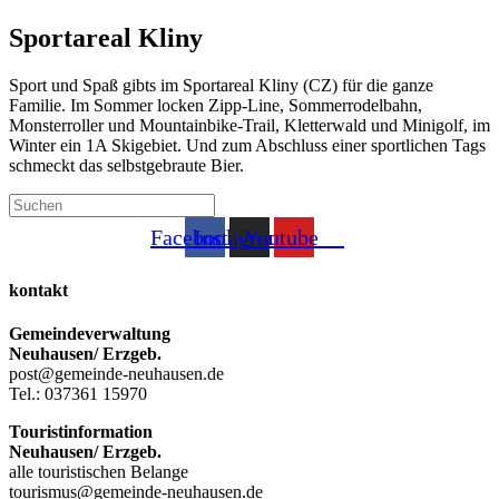
Sportareal Kliny
Sport und Spaß gibts im Sportareal Kliny (CZ) für die ganze
Familie. Im Sommer locken Zipp-Line, Sommerrodelbahn,
Monsterroller und Mountainbike-Trail, Kletterwald und Minigolf, im
Winter ein 1A Skigebiet. Und zum Abschluss einer sportlichen Tags
schmeckt das selbstgebraute Bier.
Press
Facebook
Instagram
Youtube
Escape
to
kontakt
close
the
Gemeindeverwaltung
search
Neuhausen/ Erzgeb.
panel.
post@gemeinde-neuhausen.de
Tel.: 037361 15970
Touristinformation
Neuhausen/ Erzgeb.
alle touristischen Belange
tourismus@gemeinde-neuhausen.de