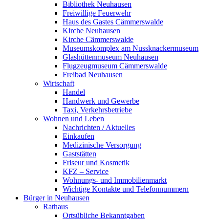
Bibliothek Neuhausen
Freiwillige Feuerwehr
Haus des Gastes Cämmerswalde
Kirche Neuhausen
Kirche Cämmerswalde
Museumskomplex am Nussknackermuseum
Glashüttenmuseum Neuhausen
Flugzeugmuseum Cämmerswalde
Freibad Neuhausen
Wirtschaft
Handel
Handwerk und Gewerbe
Taxi, Verkehrsbetriebe
Wohnen und Leben
Nachrichten / Aktuelles
Einkaufen
Medizinische Versorgung
Gaststätten
Friseur und Kosmetik
KFZ – Service
Wohnungs- und Immobilienmarkt
Wichtige Kontakte und Telefonnummern
Bürger in Neuhausen
Rathaus
Ortsübliche Bekanntgaben