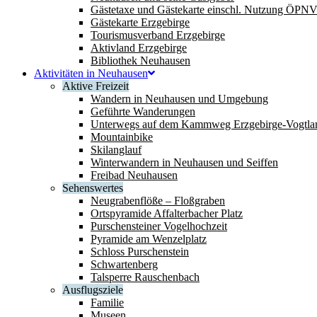
Gästetaxe und Gästekarte einschl. Nutzung ÖPN
Gästekarte Erzgebirge
Tourismusverband Erzgebirge
Aktivland Erzgebirge
Bibliothek Neuhausen
Aktivitäten in Neuhausen
Aktive Freizeit
Wandern in Neuhausen und Umgebung
Geführte Wanderungen
Unterwegs auf dem Kammweg Erzgebirge-Vogtla
Mountainbike
Skilanglauf
Winterwandern in Neuhausen und Seiffen
Freibad Neuhausen
Sehenswertes
Neugrabenflöße – Floßgraben
Ortspyramide Affalterbacher Platz
Purschensteiner Vogelhochzeit
Pyramide am Wenzelplatz
Schloss Purschenstein
Schwartenberg
Talsperre Rauschenbach
Ausflugsziele
Familie
Museen