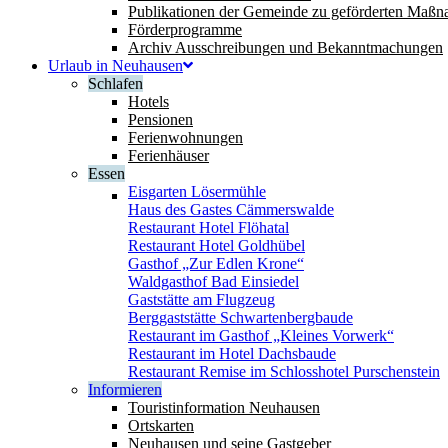
Publikationen der Gemeinde zu geförderten Maß
Förderprogramme
Archiv Ausschreibungen und Bekanntmachungen
Urlaub in Neuhausen
Schlafen
Hotels
Pensionen
Ferienwohnungen
Ferienhäuser
Essen
Eisgarten Lösermühle
Haus des Gastes Cämmerswalde
Restaurant Hotel Flöhatal
Restaurant Hotel Goldhübel
Gasthof „Zur Edlen Krone“
Waldgasthof Bad Einsiedel
Gaststätte am Flugzeug
Berggaststätte Schwartenbergbaude
Restaurant im Gasthof „Kleines Vorwerk“
Restaurant im Hotel Dachsbaude
Restaurant Remise im Schlosshotel Purschenstein
Informieren
Touristinformation Neuhausen
Ortskarten
Neuhausen und seine Gastgeber