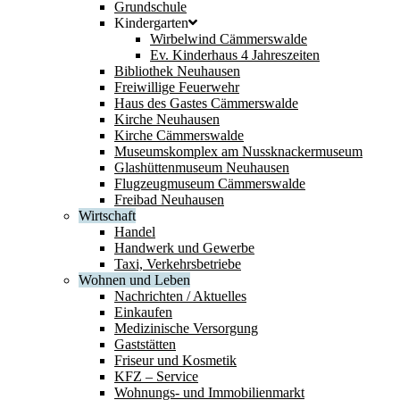
Grundschule
Kindergarten
Wirbelwind Cämmerswalde
Ev. Kinderhaus 4 Jahreszeiten
Bibliothek Neuhausen
Freiwillige Feuerwehr
Haus des Gastes Cämmerswalde
Kirche Neuhausen
Kirche Cämmerswalde
Museumskomplex am Nussknackermuseum
Glashüttenmuseum Neuhausen
Flugzeugmuseum Cämmerswalde
Freibad Neuhausen
Wirtschaft
Handel
Handwerk und Gewerbe
Taxi, Verkehrsbetriebe
Wohnen und Leben
Nachrichten / Aktuelles
Einkaufen
Medizinische Versorgung
Gaststätten
Friseur und Kosmetik
KFZ – Service
Wohnungs- und Immobilienmarkt