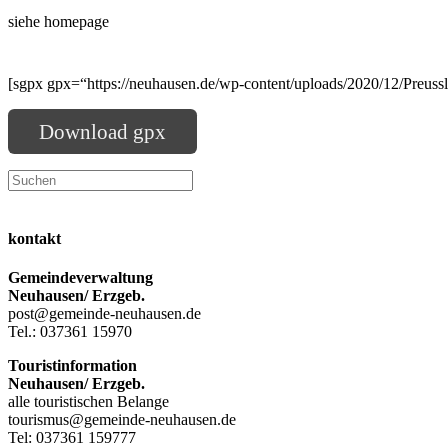
siehe homepage
[sgpx gpx=“https://neuhausen.de/wp-content/uploads/2020/12/Preussl
Download gpx
Press
Escape
kontakt
to
close
Gemeindeverwaltung
the
Neuhausen/ Erzgeb.
search
post@gemeinde-neuhausen.de
panel.
Tel.: 037361 15970
Touristinformation
Neuhausen/ Erzgeb.
alle touristischen Belange
tourismus@gemeinde-neuhausen.de
Tel: 037361 159777