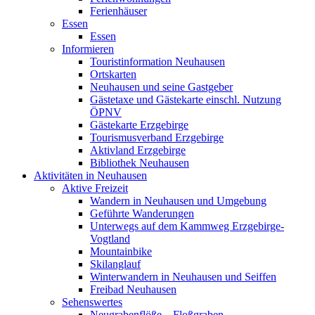
Ferienhäuser
Essen
Essen
Informieren
Touristinformation Neuhausen
Ortskarten
Neuhausen und seine Gastgeber
Gästetaxe und Gästekarte einschl. Nutzung
ÖPNV
Gästekarte Erzgebirge
Tourismusverband Erzgebirge
Aktivland Erzgebirge
Bibliothek Neuhausen
Aktivitäten in Neuhausen
Aktive Freizeit
Wandern in Neuhausen und Umgebung
Geführte Wanderungen
Unterwegs auf dem Kammweg Erzgebirge-
Vogtland
Mountainbike
Skilanglauf
Winterwandern in Neuhausen und Seiffen
Freibad Neuhausen
Sehenswertes
Neugrabenflöße – Floßgraben