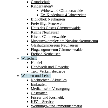
Grundschule
Kindergarten
Wirbelwind Cämmerswalde
Ev. Kinderhaus 4 Jahreszeiten
Bibliothek Neuhausen
Freiwillige Feuerwehr
Haus des Gastes Cämmerswalde
Kirche Neuhausen
Kirche Cämmerswalde
Museumskomplex am Nussknackermuseum
Glashüttenmuseum Neuhausen
Flugzeugmuseum Cämmerswalde
Freibad Neuhausen
Wirtschaft
Handel
Handwerk und Gewerbe
Taxi, Verkehrsbetriebe
Wohnen und Leben
Nachrichten / Aktuelles
Einkaufen
Medizinische Versorgung
Gaststätten
Friseur und Kosmetik
KFZ – Service
Wohnungs- und Immobilienmarkt