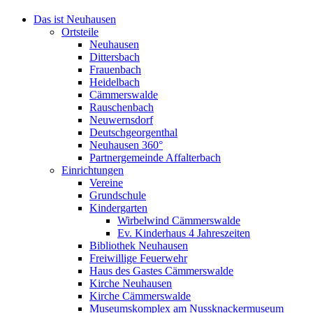
Das ist Neuhausen
Ortsteile
Neuhausen
Dittersbach
Frauenbach
Heidelbach
Cämmerswalde
Rauschenbach
Neuwernsdorf
Deutschgeorgenthal
Neuhausen 360°
Partnergemeinde Affalterbach
Einrichtungen
Vereine
Grundschule
Kindergarten
Wirbelwind Cämmerswalde
Ev. Kinderhaus 4 Jahreszeiten
Bibliothek Neuhausen
Freiwillige Feuerwehr
Haus des Gastes Cämmerswalde
Kirche Neuhausen
Kirche Cämmerswalde
Museumskomplex am Nussknackermuseum