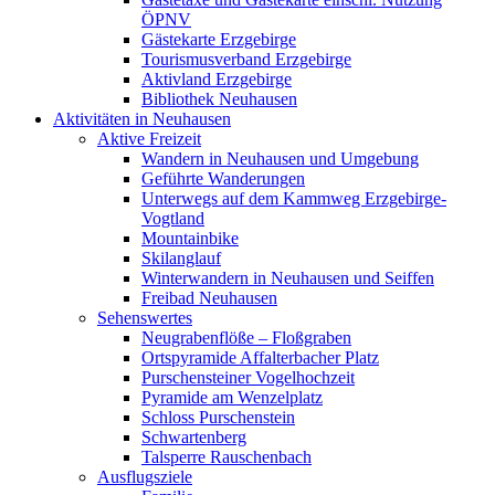
ÖPNV
Gästekarte Erzgebirge
Tourismusverband Erzgebirge
Aktivland Erzgebirge
Bibliothek Neuhausen
Aktivitäten in Neuhausen
Aktive Freizeit
Wandern in Neuhausen und Umgebung
Geführte Wanderungen
Unterwegs auf dem Kammweg Erzgebirge-
Vogtland
Mountainbike
Skilanglauf
Winterwandern in Neuhausen und Seiffen
Freibad Neuhausen
Sehenswertes
Neugrabenflöße – Floßgraben
Ortspyramide Affalterbacher Platz
Purschensteiner Vogelhochzeit
Pyramide am Wenzelplatz
Schloss Purschenstein
Schwartenberg
Talsperre Rauschenbach
Ausflugsziele