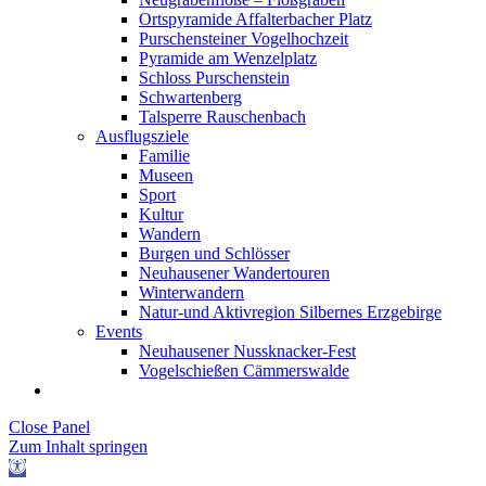
Ortspyramide Affalterbacher Platz
Purschensteiner Vogelhochzeit
Pyramide am Wenzelplatz
Schloss Purschenstein
Schwartenberg
Talsperre Rauschenbach
Ausflugsziele
Familie
Museen
Sport
Kultur
Wandern
Burgen und Schlösser
Neuhausener Wandertouren
Winterwandern
Natur-und Aktivregion Silbernes Erzgebirge
Events
Neuhausener Nussknacker-Fest
Vogelschießen Cämmerswalde
Close Panel
Zum Inhalt springen
Werkzeugleiste
öffnen