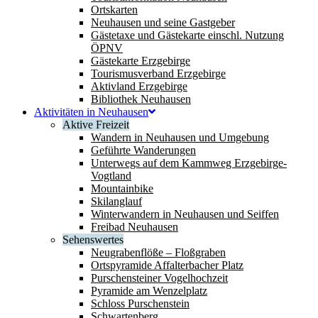
Ortskarten
Neuhausen und seine Gastgeber
Gästetaxe und Gästekarte einschl. Nutzung
ÖPNV
Gästekarte Erzgebirge
Tourismusverband Erzgebirge
Aktivland Erzgebirge
Bibliothek Neuhausen
Aktivitäten in Neuhausen
Aktive Freizeit
Wandern in Neuhausen und Umgebung
Geführte Wanderungen
Unterwegs auf dem Kammweg Erzgebirge-
Vogtland
Mountainbike
Skilanglauf
Winterwandern in Neuhausen und Seiffen
Freibad Neuhausen
Sehenswertes
Neugrabenflöße – Floßgraben
Ortspyramide Affalterbacher Platz
Purschensteiner Vogelhochzeit
Pyramide am Wenzelplatz
Schloss Purschenstein
Schwartenberg