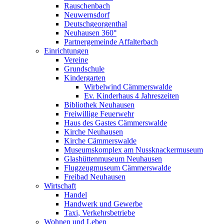
Rauschenbach
Neuwernsdorf
Deutschgeorgenthal
Neuhausen 360°
Partnergemeinde Affalterbach
Einrichtungen
Vereine
Grundschule
Kindergarten
Wirbelwind Cämmerswalde
Ev. Kinderhaus 4 Jahreszeiten
Bibliothek Neuhausen
Freiwillige Feuerwehr
Haus des Gastes Cämmerswalde
Kirche Neuhausen
Kirche Cämmerswalde
Museumskomplex am Nussknackermuseum
Glashüttenmuseum Neuhausen
Flugzeugmuseum Cämmerswalde
Freibad Neuhausen
Wirtschaft
Handel
Handwerk und Gewerbe
Taxi, Verkehrsbetriebe
Wohnen und Leben