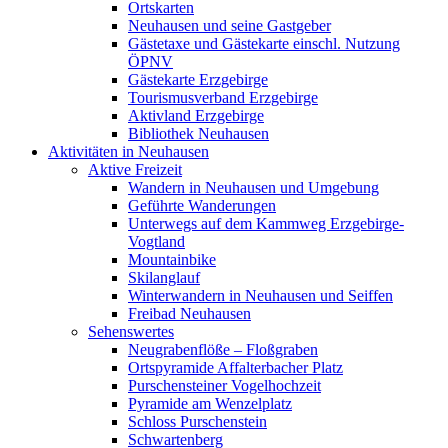
Ortskarten
Neuhausen und seine Gastgeber
Gästetaxe und Gästekarte einschl. Nutzung
ÖPNV
Gästekarte Erzgebirge
Tourismusverband Erzgebirge
Aktivland Erzgebirge
Bibliothek Neuhausen
Aktivitäten in Neuhausen
Aktive Freizeit
Wandern in Neuhausen und Umgebung
Geführte Wanderungen
Unterwegs auf dem Kammweg Erzgebirge-
Vogtland
Mountainbike
Skilanglauf
Winterwandern in Neuhausen und Seiffen
Freibad Neuhausen
Sehenswertes
Neugrabenflöße – Floßgraben
Ortspyramide Affalterbacher Platz
Purschensteiner Vogelhochzeit
Pyramide am Wenzelplatz
Schloss Purschenstein
Schwartenberg