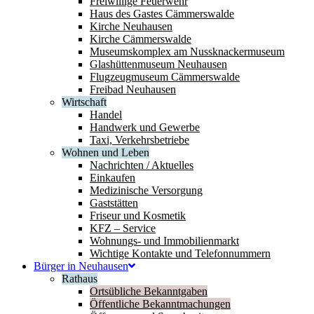
Freiwillige Feuerwehr
Haus des Gastes Cämmerswalde
Kirche Neuhausen
Kirche Cämmerswalde
Museumskomplex am Nussknackermuseum
Glashüttenmuseum Neuhausen
Flugzeugmuseum Cämmerswalde
Freibad Neuhausen
Wirtschaft
Handel
Handwerk und Gewerbe
Taxi, Verkehrsbetriebe
Wohnen und Leben
Nachrichten / Aktuelles
Einkaufen
Medizinische Versorgung
Gaststätten
Friseur und Kosmetik
KFZ – Service
Wohnungs- und Immobilienmarkt
Wichtige Kontakte und Telefonnummern
Bürger in Neuhausen
Rathaus
Ortsübliche Bekanntgaben
Öffentliche Bekanntmachungen