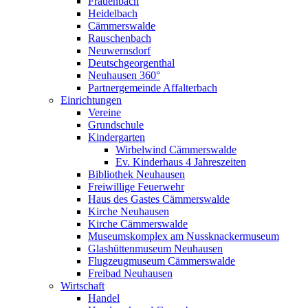
Frauenbach
Heidelbach
Cämmerswalde
Rauschenbach
Neuwernsdorf
Deutschgeorgenthal
Neuhausen 360°
Partnergemeinde Affalterbach
Einrichtungen
Vereine
Grundschule
Kindergarten
Wirbelwind Cämmerswalde
Ev. Kinderhaus 4 Jahreszeiten
Bibliothek Neuhausen
Freiwillige Feuerwehr
Haus des Gastes Cämmerswalde
Kirche Neuhausen
Kirche Cämmerswalde
Museumskomplex am Nussknackermuseum
Glashüttenmuseum Neuhausen
Flugzeugmuseum Cämmerswalde
Freibad Neuhausen
Wirtschaft
Handel