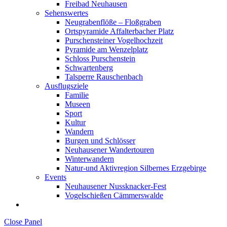
Freibad Neuhausen
Sehenswertes
Neugrabenflöße – Floßgraben
Ortspyramide Affalterbacher Platz
Purschensteiner Vogelhochzeit
Pyramide am Wenzelplatz
Schloss Purschenstein
Schwartenberg
Talsperre Rauschenbach
Ausflugsziele
Familie
Museen
Sport
Kultur
Wandern
Burgen und Schlösser
Neuhausener Wandertouren
Winterwandern
Natur-und Aktivregion Silbernes Erzgebirge
Events
Neuhausener Nussknacker-Fest
Vogelschießen Cämmerswalde
Close Panel