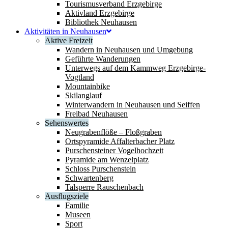
Tourismusverband Erzgebirge
Aktivland Erzgebirge
Bibliothek Neuhausen
Aktivitäten in Neuhausen
Aktive Freizeit
Wandern in Neuhausen und Umgebung
Geführte Wanderungen
Unterwegs auf dem Kammweg Erzgebirge-
Vogtland
Mountainbike
Skilanglauf
Winterwandern in Neuhausen und Seiffen
Freibad Neuhausen
Sehenswertes
Neugrabenflöße – Floßgraben
Ortspyramide Affalterbacher Platz
Purschensteiner Vogelhochzeit
Pyramide am Wenzelplatz
Schloss Purschenstein
Schwartenberg
Talsperre Rauschenbach
Ausflugsziele
Familie
Museen
Sport