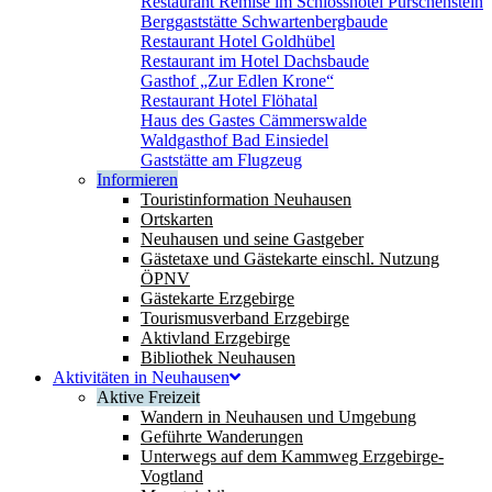
Restaurant Remise im Schlosshotel Purschenstein
Berggaststätte Schwartenbergbaude
Restaurant Hotel Goldhübel
Restaurant im Hotel Dachsbaude
Gasthof „Zur Edlen Krone“
Restaurant Hotel Flöhatal
Haus des Gastes Cämmerswalde
Waldgasthof Bad Einsiedel
Gaststätte am Flugzeug
Informieren
Touristinformation Neuhausen
Ortskarten
Neuhausen und seine Gastgeber
Gästetaxe und Gästekarte einschl. Nutzung
ÖPNV
Gästekarte Erzgebirge
Tourismusverband Erzgebirge
Aktivland Erzgebirge
Bibliothek Neuhausen
Aktivitäten in Neuhausen
Aktive Freizeit
Wandern in Neuhausen und Umgebung
Geführte Wanderungen
Unterwegs auf dem Kammweg Erzgebirge-
Vogtland