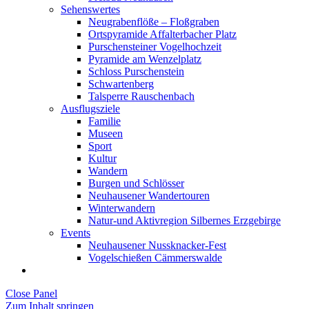
Sehenswertes
Neugrabenflöße – Floßgraben
Ortspyramide Affalterbacher Platz
Purschensteiner Vogelhochzeit
Pyramide am Wenzelplatz
Schloss Purschenstein
Schwartenberg
Talsperre Rauschenbach
Ausflugsziele
Familie
Museen
Sport
Kultur
Wandern
Burgen und Schlösser
Neuhausener Wandertouren
Winterwandern
Natur-und Aktivregion Silbernes Erzgebirge
Events
Neuhausener Nussknacker-Fest
Vogelschießen Cämmerswalde
Close Panel
Zum Inhalt springen