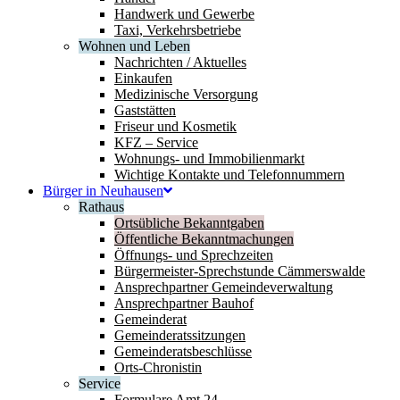
Handwerk und Gewerbe
Taxi, Verkehrsbetriebe
Wohnen und Leben
Nachrichten / Aktuelles
Einkaufen
Medizinische Versorgung
Gaststätten
Friseur und Kosmetik
KFZ – Service
Wohnungs- und Immobilienmarkt
Wichtige Kontakte und Telefonnummern
Bürger in Neuhausen
Rathaus
Ortsübliche Bekanntgaben
Öffentliche Bekanntmachungen
Öffnungs- und Sprechzeiten
Bürgermeister-Sprechstunde Cämmerswalde
Ansprechpartner Gemeindeverwaltung
Ansprechpartner Bauhof
Gemeinderat
Gemeinderatssitzungen
Gemeinderatsbeschlüsse
Orts-Chronistin
Service
Formulare Amt 24