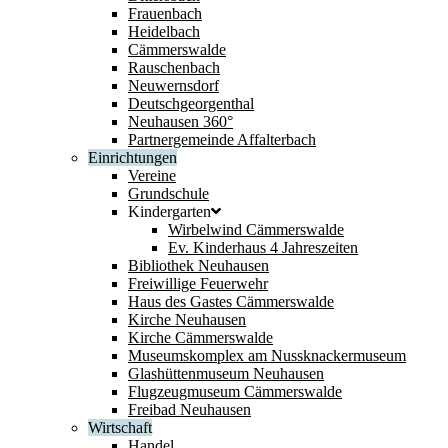
Frauenbach
Heidelbach
Cämmerswalde
Rauschenbach
Neuwernsdorf
Deutschgeorgenthal
Neuhausen 360°
Partnergemeinde Affalterbach
Einrichtungen
Vereine
Grundschule
Kindergarten
Wirbelwind Cämmerswalde
Ev. Kinderhaus 4 Jahreszeiten
Bibliothek Neuhausen
Freiwillige Feuerwehr
Haus des Gastes Cämmerswalde
Kirche Neuhausen
Kirche Cämmerswalde
Museumskomplex am Nussknackermuseum
Glashüttenmuseum Neuhausen
Flugzeugmuseum Cämmerswalde
Freibad Neuhausen
Wirtschaft
Handel