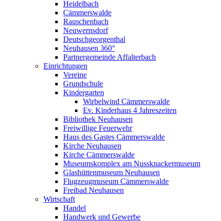
Heidelbach
Cämmerswalde
Rauschenbach
Neuwernsdorf
Deutschgeorgenthal
Neuhausen 360°
Partnergemeinde Affalterbach
Einrichtungen
Vereine
Grundschule
Kindergarten
Wirbelwind Cämmerswalde
Ev. Kinderhaus 4 Jahreszeiten
Bibliothek Neuhausen
Freiwillige Feuerwehr
Haus des Gastes Cämmerswalde
Kirche Neuhausen
Kirche Cämmerswalde
Museumskomplex am Nussknackermuseum
Glashüttenmuseum Neuhausen
Flugzeugmuseum Cämmerswalde
Freibad Neuhausen
Wirtschaft
Handel
Handwerk und Gewerbe