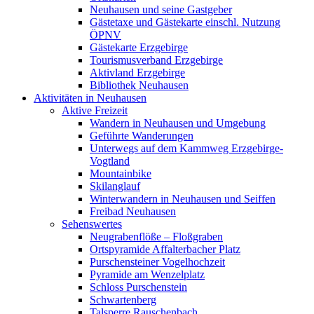
Neuhausen und seine Gastgeber
Gästetaxe und Gästekarte einschl. Nutzung
ÖPNV
Gästekarte Erzgebirge
Tourismusverband Erzgebirge
Aktivland Erzgebirge
Bibliothek Neuhausen
Aktivitäten in Neuhausen
Aktive Freizeit
Wandern in Neuhausen und Umgebung
Geführte Wanderungen
Unterwegs auf dem Kammweg Erzgebirge-
Vogtland
Mountainbike
Skilanglauf
Winterwandern in Neuhausen und Seiffen
Freibad Neuhausen
Sehenswertes
Neugrabenflöße – Floßgraben
Ortspyramide Affalterbacher Platz
Purschensteiner Vogelhochzeit
Pyramide am Wenzelplatz
Schloss Purschenstein
Schwartenberg
Talsperre Rauschenbach