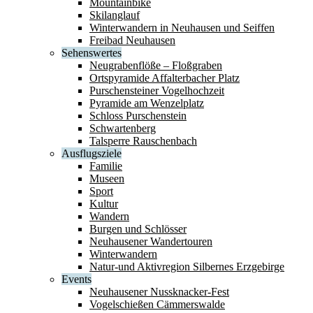
Mountainbike
Skilanglauf
Winterwandern in Neuhausen und Seiffen
Freibad Neuhausen
Sehenswertes
Neugrabenflöße – Floßgraben
Ortspyramide Affalterbacher Platz
Purschensteiner Vogelhochzeit
Pyramide am Wenzelplatz
Schloss Purschenstein
Schwartenberg
Talsperre Rauschenbach
Ausflugsziele
Familie
Museen
Sport
Kultur
Wandern
Burgen und Schlösser
Neuhausener Wandertouren
Winterwandern
Natur-und Aktivregion Silbernes Erzgebirge
Events
Neuhausener Nussknacker-Fest
Vogelschießen Cämmerswalde