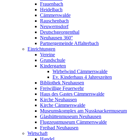
Frauenbach
Heidelbach
Cämmerswalde
Rauschenbach
Neuwernsdorf
Deutschgeorgenthal
Neuhausen 360°
Partnergemeinde Affalterbach
Einrichtungen
Vereine
Grundschule
Kindergarten
Wirbelwind Cämmerswalde
Ev. Kinderhaus 4 Jahreszeiten
Bibliothek Neuhausen
Freiwillige Feuerwehr
Haus des Gastes Cämmerswalde
Kirche Neuhausen
Kirche Cämmerswalde
Museumskomplex am Nussknackermuseum
Glashüttenmuseum Neuhausen
Flugzeugmuseum Cämmerswalde
Freibad Neuhausen
Wirtschaft
Handel