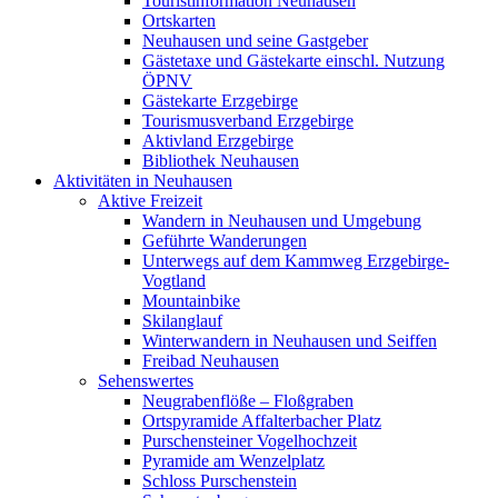
Touristinformation Neuhausen
Ortskarten
Neuhausen und seine Gastgeber
Gästetaxe und Gästekarte einschl. Nutzung
ÖPNV
Gästekarte Erzgebirge
Tourismusverband Erzgebirge
Aktivland Erzgebirge
Bibliothek Neuhausen
Aktivitäten in Neuhausen
Aktive Freizeit
Wandern in Neuhausen und Umgebung
Geführte Wanderungen
Unterwegs auf dem Kammweg Erzgebirge-
Vogtland
Mountainbike
Skilanglauf
Winterwandern in Neuhausen und Seiffen
Freibad Neuhausen
Sehenswertes
Neugrabenflöße – Floßgraben
Ortspyramide Affalterbacher Platz
Purschensteiner Vogelhochzeit
Pyramide am Wenzelplatz
Schloss Purschenstein