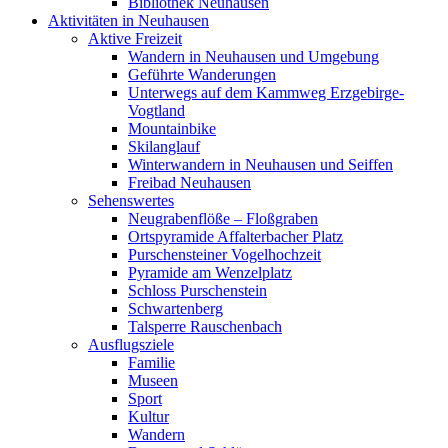
Bibliothek Neuhausen
Aktivitäten in Neuhausen
Aktive Freizeit
Wandern in Neuhausen und Umgebung
Geführte Wanderungen
Unterwegs auf dem Kammweg Erzgebirge-
Vogtland
Mountainbike
Skilanglauf
Winterwandern in Neuhausen und Seiffen
Freibad Neuhausen
Sehenswertes
Neugrabenflöße – Floßgraben
Ortspyramide Affalterbacher Platz
Purschensteiner Vogelhochzeit
Pyramide am Wenzelplatz
Schloss Purschenstein
Schwartenberg
Talsperre Rauschenbach
Ausflugsziele
Familie
Museen
Sport
Kultur
Wandern