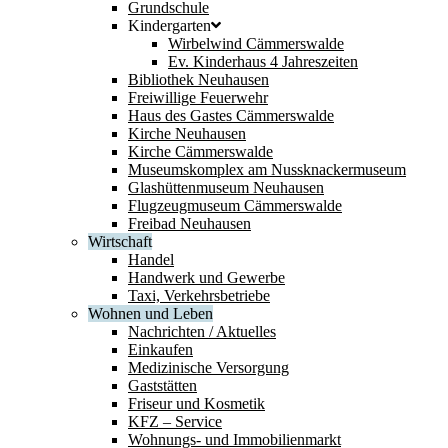
Grundschule
Kindergarten
Wirbelwind Cämmerswalde
Ev. Kinderhaus 4 Jahreszeiten
Bibliothek Neuhausen
Freiwillige Feuerwehr
Haus des Gastes Cämmerswalde
Kirche Neuhausen
Kirche Cämmerswalde
Museumskomplex am Nussknackermuseum
Glashüttenmuseum Neuhausen
Flugzeugmuseum Cämmerswalde
Freibad Neuhausen
Wirtschaft
Handel
Handwerk und Gewerbe
Taxi, Verkehrsbetriebe
Wohnen und Leben
Nachrichten / Aktuelles
Einkaufen
Medizinische Versorgung
Gaststätten
Friseur und Kosmetik
KFZ – Service
Wohnungs- und Immobilienmarkt