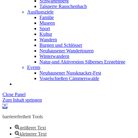
Schwartenberg
Talsperre Rauschenbach
Ausflugsziele
Familie
Museen
Sport
Kultur
Wandern
Burgen und Schlösser
Neuhausener Wandertouren
Winterwandern
Natur-und Aktivregion Silbernes Erzgebirge
Events
Neuhausener Nussknacker-Fest
Vogelschießen Cämmerswalde
Close Panel
Zum Inhalt springen
Werkzeugleiste
öffnen
barrierefreiheit Tools
größerer Text
kleinerer Text