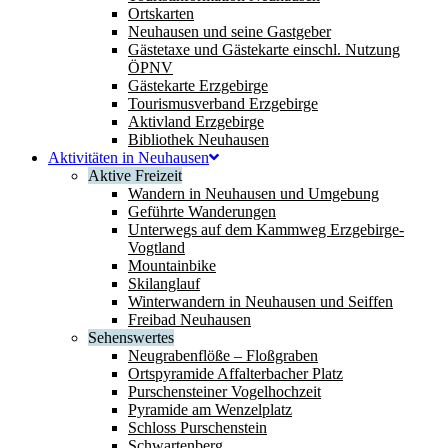
Ortskarten
Neuhausen und seine Gastgeber
Gästetaxe und Gästekarte einschl. Nutzung
ÖPNV
Gästekarte Erzgebirge
Tourismusverband Erzgebirge
Aktivland Erzgebirge
Bibliothek Neuhausen
Aktivitäten in Neuhausen
Aktive Freizeit
Wandern in Neuhausen und Umgebung
Geführte Wanderungen
Unterwegs auf dem Kammweg Erzgebirge-
Vogtland
Mountainbike
Skilanglauf
Winterwandern in Neuhausen und Seiffen
Freibad Neuhausen
Sehenswertes
Neugrabenflöße – Floßgraben
Ortspyramide Affalterbacher Platz
Purschensteiner Vogelhochzeit
Pyramide am Wenzelplatz
Schloss Purschenstein
Schwartenberg