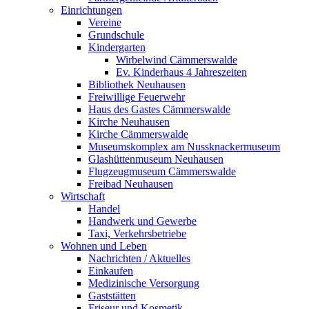
Einrichtungen
Vereine
Grundschule
Kindergarten
Wirbelwind Cämmerswalde
Ev. Kinderhaus 4 Jahreszeiten
Bibliothek Neuhausen
Freiwillige Feuerwehr
Haus des Gastes Cämmerswalde
Kirche Neuhausen
Kirche Cämmerswalde
Museumskomplex am Nussknackermuseum
Glashüttenmuseum Neuhausen
Flugzeugmuseum Cämmerswalde
Freibad Neuhausen
Wirtschaft
Handel
Handwerk und Gewerbe
Taxi, Verkehrsbetriebe
Wohnen und Leben
Nachrichten / Aktuelles
Einkaufen
Medizinische Versorgung
Gaststätten
Friseur und Kosmetik